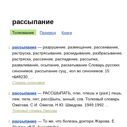
рассыпание
Толкование
Перевод
Книги
рассыпание
— разрушение, размещение, рассеивание,
1
раструска, растрясывание, раскидывание, разбрасывание,
растряска, рассеяние, распадение, рассыпка,
разваливание, осыпание, раскатывание Словарь русских
синонимов. рассыпание сущ., кол во синонимов: 15
•&#8230; …
Словарь синонимов
рассыпание
— РАССШЫПАТЬ, плю, плешь и (разг.) пешь,
2
пем, пете, пят; рассШыпь; анный; сов. Толковый словарь
Ожегова. С.И. Ожегов, Н.Ю. Шведова. 1949 1992 …
Толковый словарь Ожегова
рассыпание
— То же, что болезнь доктора Жарова. E.
3