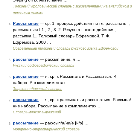
Sleping off D. Ausschlafen …
Толковый уфологический словарь с эквивалентами на английском и
немецком языках
Рассыпание
— ср. 1. процесс действия по гл. рассыпать I,
4
рассыпаться I 1., 2., 3. 2. Результат такого действия;
рассыпка 1.. Толковый словарь Ефремовой. Т. Ф.
Ефремова. 2000 …
Современный толковый словарь русского языка Ефремовой
рассыпание
— рассып ание, я …
5
Русский орфографический словарь
рассыпание
— я; ср. к Рассыпать и Рассыпаться. Р.
6
набора. Р. в комплиментах …
Энциклопедический словарь
рассыпание
— я; ср. к рассыпать и рассыпаться. Рассыпа/
7
ние набора. Рассыпа/ние в комплиментах …
Словарь многих выражений
рассыпание
— рас/сып/а/ни/е [й/э] …
8
Морфемно-орфографический словарь