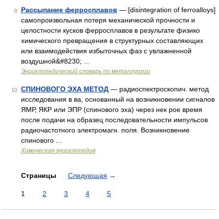
Рассыпание ферросплавов
— [disintegration of ferroalloys]
9
самопроизвольная потеря механической прочности и
целостности кусков ферросплавов в результате физико
химического превращения в структурных составляющих
или взаимодействия избыточных фаз с увлажненной
воздушной&#8230; …
Энциклопедический словарь по металлургии
СПИНОВОГО ЭХА МЕТОД
— радиоспектроскопич. метод
10
исследования в ва, основанный на возникновении сигналов
ЯМР, ЯКР или ЭПР (спинового эха) через нек рое время
после подачи на образец последовательности импульсов
радиочастотного электромагн. поля. Возникновение
спинового …
Химическая энциклопедия
Страницы
Следующая
→
1
2
3
4
5